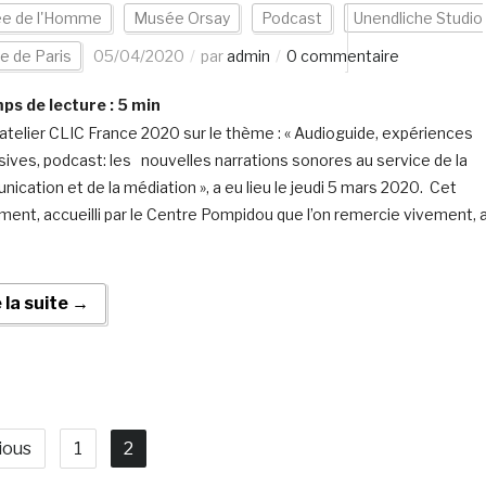
e de l'Homme
Musée Orsay
Podcast
Unendliche Studio
le de Paris
05/04/2020
par
admin
0 commentaire
s de lecture :
5
min
 atelier CLIC France 2020 sur le thème : « Audioguide, expériences
ives, podcast: les nouvelles narrations sonores au service de la
ication et de la médiation », a eu lieu le jeudi 5 mars 2020. Cet
ent, accueilli par le Centre Pompidou que l’on remercie vivement, 
e la suite →
ious
1
2