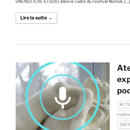
UNENDLICHE STUDIO, dans le cadre du Festival Numok, […]
Lire la suite →
Ate
exp
pod
ACTU
multim
ENTR