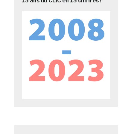
15 ans du CLIC en 15 chiffres !