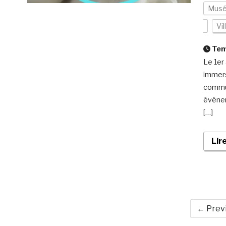
Musé
Vil
Temp
Le 1er
immers
commun
événem
[…]
Lir
← Prev