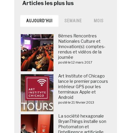
AUJOURD’HUI
SEMAINE
MOIS
8èmes Rencontres
Nationales Culture et
Innovation(s): comptes-
rendus et vidéos de la
journée
posté le 12 mars 2017
Art Institute of Chicago
lance le premier parcours
intérieur GPS pour les
terminaux Apple et
Android
posté le 21 février 2013
La société hexagonale
BryanThings installe son
Photomaton et
l’intelligence artificielle