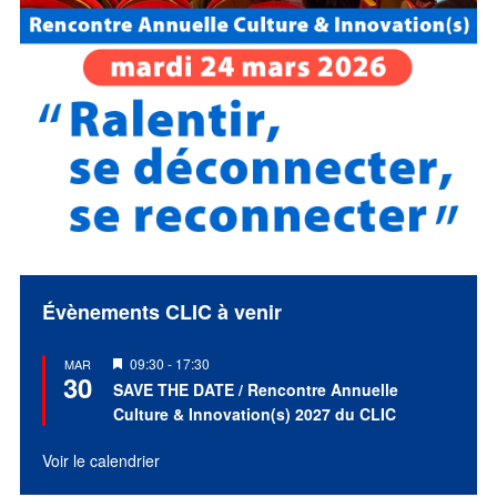
Évènements CLIC à venir
Mis
09:30
-
17:30
MAR
30
en
SAVE THE DATE / Rencontre Annuelle
avant
Culture & Innovation(s) 2027 du CLIC
Voir le calendrier