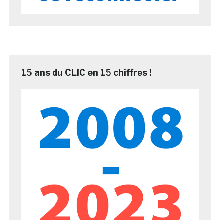
15 ans du CLIC en 15 chiffres !