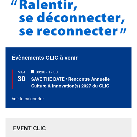
Évènements CLIC à venir
Mis
09:30
-
17:30
MAR
30
en
SAVE THE DATE / Rencontre Annuelle
avant
Culture & Innovation(s) 2027 du CLIC
Voir le calendrier
EVENT CLIC