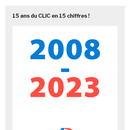
15 ans du CLIC en 15 chiffres !