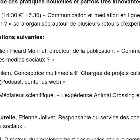
de ces pratiques nouvelles et parfois très innovante
(14.30 €“ 17.30) « Communication et médiation en ligne
n ? » sera organisée autour de plusieurs retours d’expér
utions suivantes:
lien Picard Monnet, directeur de la publication. « Comm
des medias sociaux ? »
lem, Conceptrice multimédia €“ Chargée de projets cultu
 (Podcast, contenus web) »
 Médiateur scientifique. « L’expérience Animal Crossing et
, Etienne Jolivet, Responsable du service des c
urelle
x sociaux »
 Directeur du développement des publics et de la comm