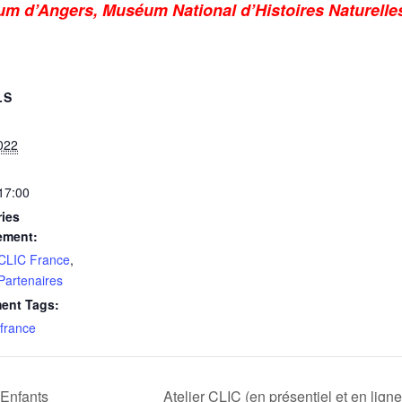
 d’Angers, Muséum National d’Histoires Naturelles
LS
022
 17:00
ies
ement:
 CLIC France
,
 Partenaires
ent Tags:
 france
 Enfants
Atelier CLIC (en présentiel et en lig