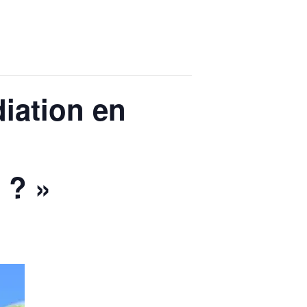
iation en
 ? »