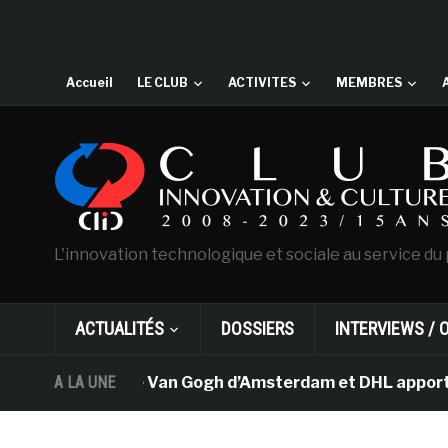
Accueil
LE CLUB
ACTIVITES
MEMBRES
L'innovation technologique et sociale au service du 
ACTUALITÉS
DOSSIERS
INTERVIEWS / 
Le musée Van Gogh d’Amsterdam et DHL apportent l’
A LA UNE