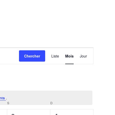
Navigation
Chercher
Liste
Mois
Jour
de
vues
Évènement
nts
.
S
SAMEDI
D
DIMANCHE