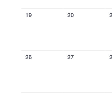
0
0
19
20
évènement,
évènement,
0
0
26
27
évènement,
évènement,