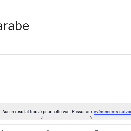
arabe
Aucun résultat trouvé pour cette vue. Passer aux
évènements suiva
Notice
RCREDI
J
JEUDI
V
VENDREDI