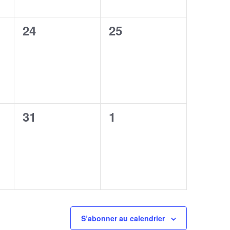
0
0
24
25
,
évènement,
évènement,
0
0
31
1
,
évènement,
évènement,
S’abonner au calendrier