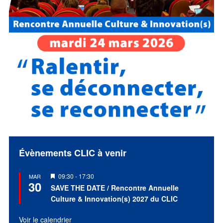
Évènements CLIC à venir
Mis
09:30
-
17:30
MAR
30
en
SAVE THE DATE / Rencontre Annuelle
avant
Culture & Innovation(s) 2027 du CLIC
Voir le calendrier