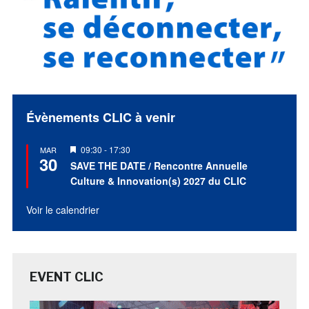
Évènements CLIC à venir
Mis
09:30
-
17:30
MAR
30
en
SAVE THE DATE / Rencontre Annuelle
avant
Culture & Innovation(s) 2027 du CLIC
Voir le calendrier
EVENT CLIC