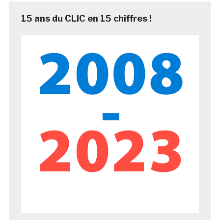
15 ans du CLIC en 15 chiffres !