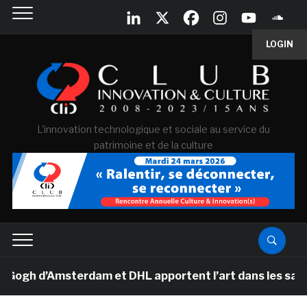
LOGIN
L'innovation technologique et sociale au service du
patrimoine et de la culture
h d’Amsterdam et DHL apportent l’art dans les salles de