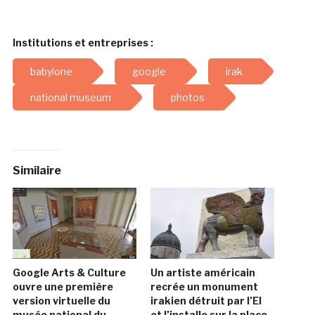
Institutions et entreprises :
babylone
google
irak
national museum
photos
Similaire
Google Arts & Culture
Un artiste américain
ouvre une première
recrée un monument
version virtuelle du
irakien détruit par l’EI
musée national du
et l’installe sur la place