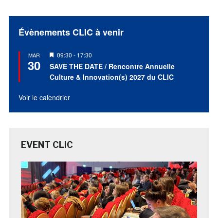
Évènements CLIC à venir
Mis
09:30
-
17:30
MAR
30
en
SAVE THE DATE / Rencontre Annuelle
avant
Culture & Innovation(s) 2027 du CLIC
Voir le calendrier
EVENT CLIC