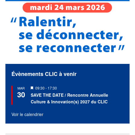
Évènements CLIC à venir
Mis
09:30
-
17:30
MAR
30
en
SAVE THE DATE / Rencontre Annuelle
avant
Culture & Innovation(s) 2027 du CLIC
Voir le calendrier