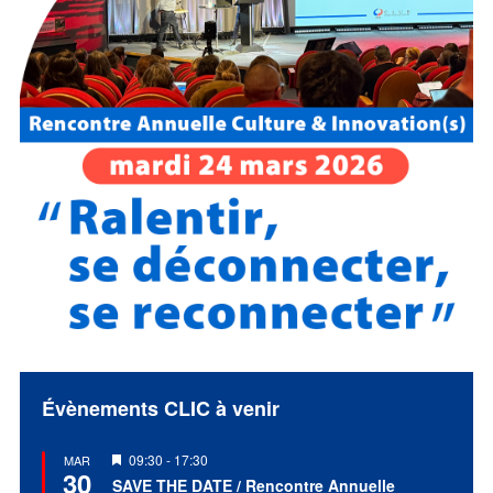
Évènements CLIC à venir
Mis
09:30
-
17:30
MAR
30
en
SAVE THE DATE / Rencontre Annuelle