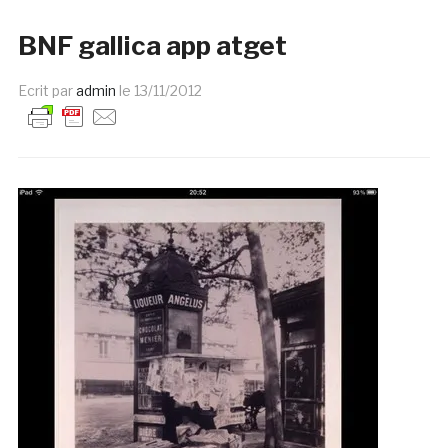
BNF gallica app atget
Ecrit par
admin
le
13/11/2012