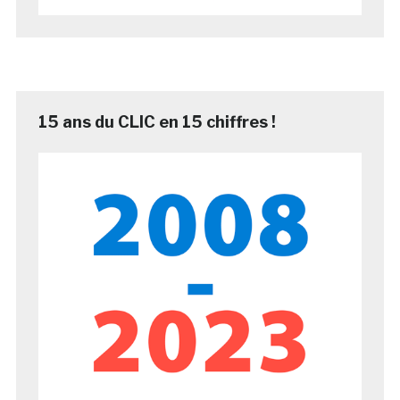
15 ans du CLIC en 15 chiffres !