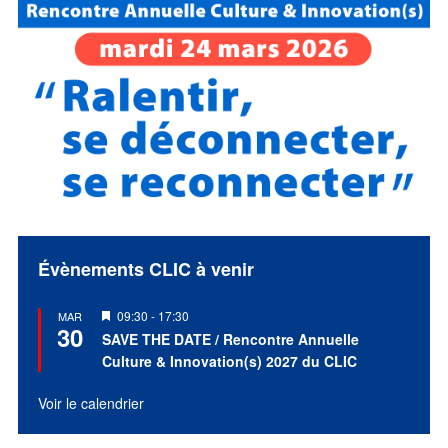
Évènements CLIC à venir
Mis
09:30
-
17:30
MAR
30
en
SAVE THE DATE / Rencontre Annuelle
avant
Culture & Innovation(s) 2027 du CLIC
Voir le calendrier