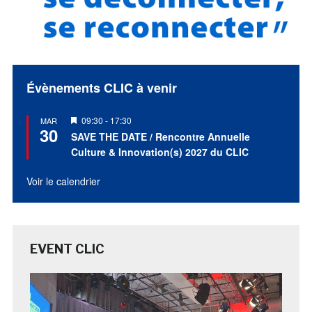
Évènements CLIC à venir
Mis
09:30
-
17:30
MAR
30
en
SAVE THE DATE / Rencontre Annuelle
avant
Culture & Innovation(s) 2027 du CLIC
Voir le calendrier
EVENT CLIC