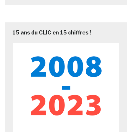
15 ans du CLIC en 15 chiffres !