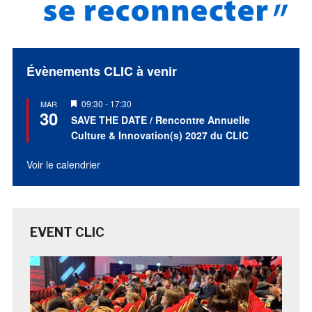
Évènements CLIC à venir
Mis
09:30
-
17:30
MAR
30
en
SAVE THE DATE / Rencontre Annuelle
avant
Culture & Innovation(s) 2027 du CLIC
Voir le calendrier
EVENT CLIC