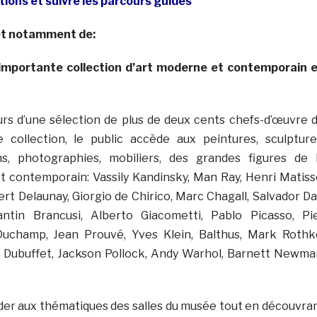
ctions et suivre les parcours guidés
et notamment de:
 importante collection d’art moderne et contemporain 
rs d’une sélection de plus de deux cents chefs-d’œuvre 
 collection, le public accède aux peintures, sculpture
ions, photographies, mobiliers, des grandes figures de 
rt contemporain: Vassily Kandinsky, Man Ray, Henri Matiss
t Delaunay, Giorgio de Chirico, Marc Chagall, Salvador Dal
ntin Brancusi, Alberto Giacometti, Pablo Picasso, Pi
uchamp, Jean Prouvé, Yves Klein, Balthus, Mark Rothk
n Dubuffet, Jackson Pollock, Andy Warhol, Barnett Newma
der aux thématiques des salles du musée tout en découvra