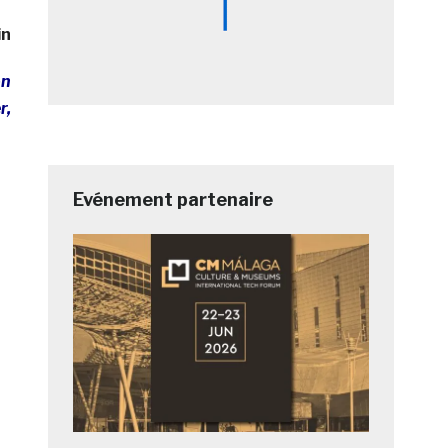
in
on
r,
Evénement partenaire