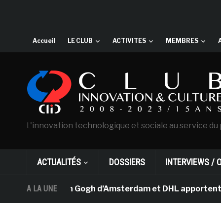
Accueil
LE CLUB
ACTIVITES
MEMBRES
L'innovation technologique et sociale au service du 
ACTUALITÉS
DOSSIERS
INTERVIEWS / 
 musée Van Gogh d’Amsterdam et DHL apportent l’art dans
A LA UNE