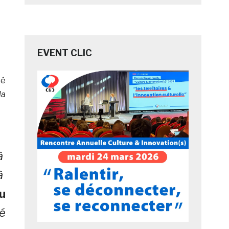
EVENT CLIC
té
la
à
 à
u
ié