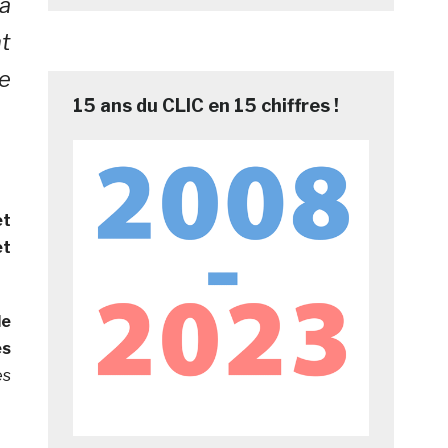
a
nt
me
15 ans du CLIC en 15 chiffres !
et
et
de
es
es