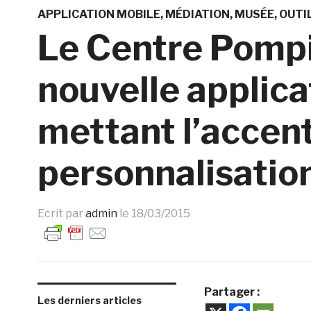
APPLICATION MOBILE
MÉDIATION
MUSÉE
OUTIL
Le Centre Pompi
nouvelle applica
mettant l’accent
personnalisation 
Ecrit par
admin
le
18/03/2015
Partager :
Les derniers articles