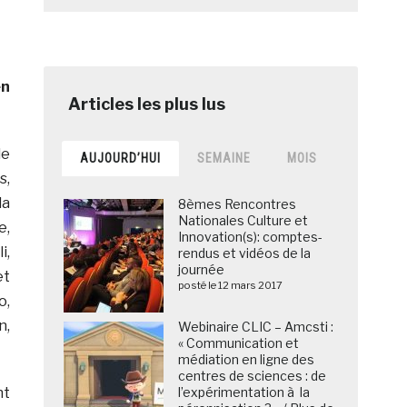
en
de
AUJOURD’HUI
SEMAINE
MOIS
s,
la
8èmes Rencontres
Nationales Culture et
e,
Innovation(s): comptes-
i,
rendus et vidéos de la
journée
et
posté le 12 mars 2017
o,
n,
Webinaire CLIC – Amcsti :
« Communication et
médiation en ligne des
centres de sciences : de
nt
l’expérimentation à la