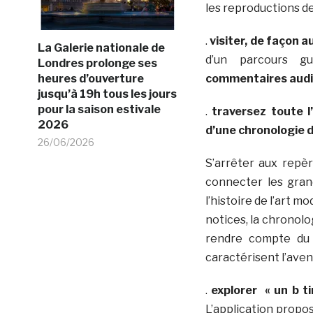
les reproductions d
.
visiter, de façon 
La Galerie nationale de
d’un parcours g
Londres prolonge ses
heures d’ouverture
commentaires audio,
jusqu’à 19h tous les jours
pour la saison estivale
.
traversez toute l
2026
d’une chronologie
26/06/2026
S’arrêter aux repèr
connecter les gran
l’histoire de l’art m
notices, la chronol
rendre compte du f
caractérisent l’ave
.
explorer « un b t
L’application propo