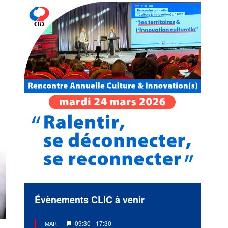
Évènements CLIC à venir
Mis
09:30
-
17:30
MAR