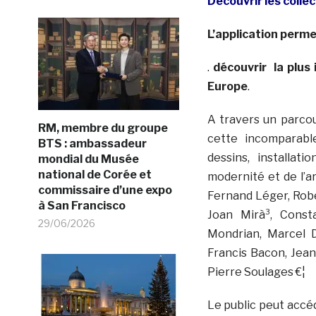
Découvrir les colle
L’application perm
.
découvrir la plus
Europe
.
A travers un parcou
RM, membre du groupe
cette incomparable
BTS : ambassadeur
dessins, installat
mondial du Musée
national de Corée et
modernité et de l’a
commissaire d’une expo
Fernand Léger, Rober
à San Francisco
Joan Mirà³, Consta
29/06/2026
Mondrian, Marcel D
Francis Bacon, Jea
Pierre Soulages €¦
Le public peut accé