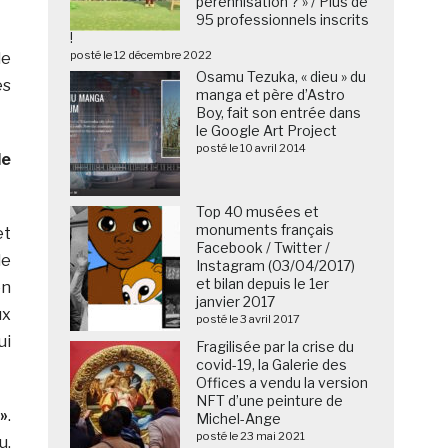
pérennisation ? » / Plus de
95 professionnels inscrits
!
posté le 12 décembre 2022
de
Osamu Tezuka, « dieu » du
es
manga et père d’Astro
Boy, fait son entrée dans
le Google Art Project
posté le 10 avril 2014
de
Top 40 musées et
monuments français
et
Facebook / Twitter /
de
Instagram (03/04/2017)
et bilan depuis le 1er
en
janvier 2017
ux
posté le 3 avril 2017
ui
Fragilisée par la crise du
covid-19, la Galerie des
Offices a vendu la version
NFT d’une peinture de
»
.
Michel-Ange
posté le 23 mai 2021
u,