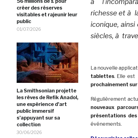
à l’incompara
56 millions de £ pour
créer des réserves
richesse et à l
visitables et rajeunir leur
public
iconique, ainsi
01/07/2026
siècles, à trav
La nouvelle applica
tablettes
. Elle es
prochainement sur
La Smithsonian projette
les rêves de Refik Anadol,
Régulièrement actu
une expérience d’art
nouveaux parcours
public immersif
présentations des 
s’appuyant sur sa
événements.
collection
30/06/2026