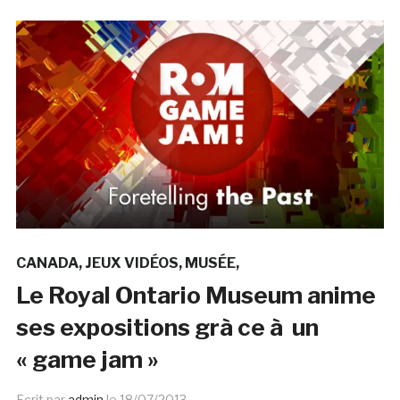
CANADA
JEUX VIDÉOS
MUSÉE
Le Royal Ontario Museum anime
ses expositions grà ce à un
« game jam »
Ecrit par
admin
le
18/07/2013