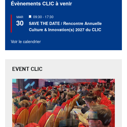
Évènements CLIC à venir
Mis
09:30
-
17:30
MAR
30
en
SAVE THE DATE / Rencontre Annuelle
avant
Culture & Innovation(s) 2027 du CLIC
Voir le calendrier
EVENT CLIC