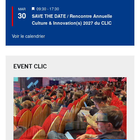
Mis
09:30
-
17:30
MAR
30
en
SAVE THE DATE / Rencontre Annuelle
avant
Culture & Innovation(s) 2027 du CLIC
Voir le calendrier
EVENT CLIC