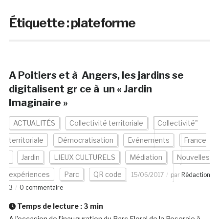
Étiquette :
plateforme
A Poitiers et à Angers, les jardins se
digitalisent gr ce à un « Jardin
Imaginaire »
ACTUALITÉS
Collectivité territoriale
Collectivité"
territoriale
Démocratisation
Evénements
France
Jardin
LIEUX CULTURELS
Médiation
Nouvelles
expériences
Parc
QR code
15/06/2017
par
Rédaction
3
0 commentaire
Temps de lecture :
3
min
A l’occasion de l’inauguration du Parc Floral de la Roseraie à