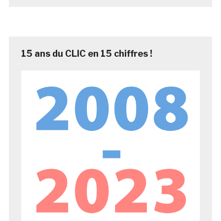
15 ans du CLIC en 15 chiffres !