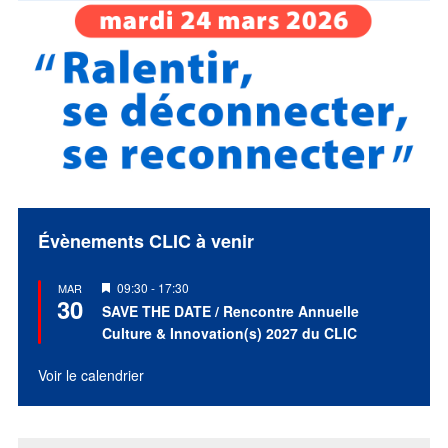
Évènements CLIC à venir
Mis
09:30
-
17:30
MAR
30
en
SAVE THE DATE / Rencontre Annuelle
avant
Culture & Innovation(s) 2027 du CLIC
Voir le calendrier