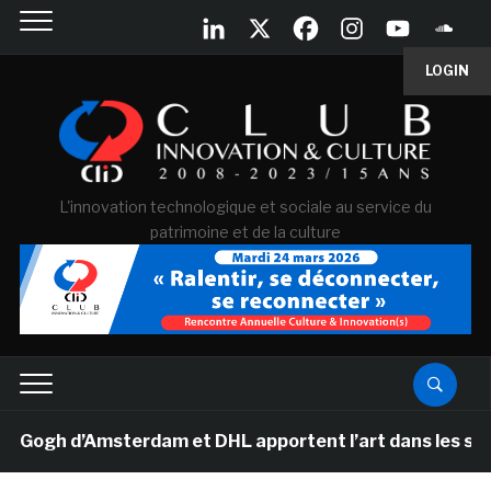
LOGIN
L'innovation technologique et sociale au service du
patrimoine et de la culture
gh d’Amsterdam et DHL apportent l’art dans les salles d