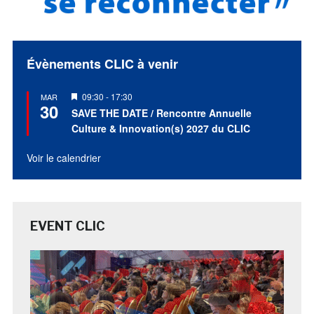
Évènements CLIC à venir
Mis
09:30
-
17:30
MAR
30
en
SAVE THE DATE / Rencontre Annuelle
avant
Culture & Innovation(s) 2027 du CLIC
Voir le calendrier
EVENT CLIC