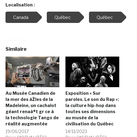
Localisation :
Canada
Québec
Québec
Similaire
Au Musée Canadien de
Exposition « Sur
la mer des àŽles de la
paroles. Le son du Rap »:
Madeleine, un cachalot
la culture hip-hop dans
géant renaà®t gr ce à
toutes ses dimensions
la technologie Tango de
au musée de la
réalité augmentée
civilisation du Québec
19/06/2017
14/11/2023