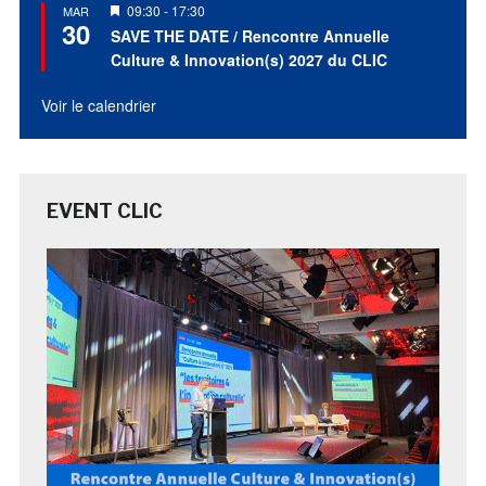
Mis
09:30
-
17:30
MAR
30
en
SAVE THE DATE / Rencontre Annuelle
avant
Culture & Innovation(s) 2027 du CLIC
Voir le calendrier
EVENT CLIC