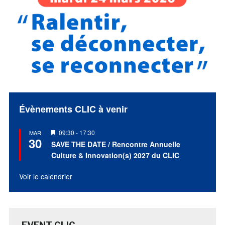
Évènements CLIC à venir
Mis
09:30
-
17:30
MAR
30
en
SAVE THE DATE / Rencontre Annuelle
avant
Culture & Innovation(s) 2027 du CLIC
Voir le calendrier