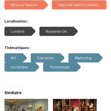
Moyosa Spaces
National Gallery Londres
Localisation :
Londres
Royaume Uni
Thématiques :
Art
Education
Marketing
numérique
Technologie
Similaire