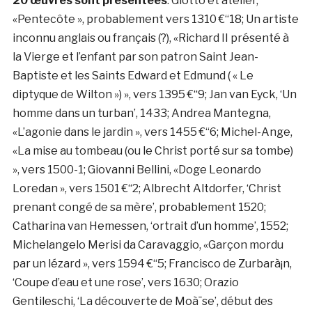
20 œuvres sont présentées
: Giotto et atelier,
«Pentecôte », probablement vers 1310 €“18; Un artiste
inconnu anglais ou français (?), «Richard II présenté à
la Vierge et l’enfant par son patron Saint Jean-
Baptiste et les Saints Edward et Edmund ( « Le
diptyque de Wilton ») », vers 1395 €“9; Jan van Eyck, ‘Un
homme dans un turban’, 1433; Andrea Mantegna,
«L’agonie dans le jardin », vers 1455 €“6; Michel-Ange,
«La mise au tombeau (ou le Christ porté sur sa tombe)
», vers 1500-1; Giovanni Bellini, «Doge Leonardo
Loredan », vers 1501 €“2; Albrecht Altdorfer, ‘Christ
prenant congé de sa mère’, probablement 1520;
Catharina van Hemessen, ‘ortrait d’un homme’, 1552;
Michelangelo Merisi da Caravaggio, «Garçon mordu
par un lézard », vers 1594 €“5; Francisco de Zurbarà¡n,
‘Coupe d’eau et une rose’, vers 1630; Orazio
Gentileschi, ‘La découverte de Moà¯se’, début des