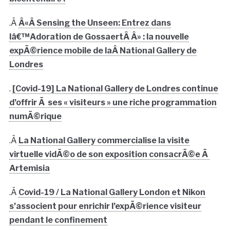
.Â
Â«Â Sensing the Unseen: Entrez dans
lâ€™Adoration de GossaertÂ Â» : la nouvelle
expÃ©rience mobile de laÂ National Gallery de
Londres
.
[Covid-19] La National Gallery de Londres continue
d’offrir Ã ses « visiteurs » une riche programmation
numÃ©rique
.Â
La National Gallery commercialise la visite
virtuelle vidÃ©o de son exposition consacrÃ©e Ã
Artemisia
.Â
Covid-19 / La National Gallery London et Nikon
s’associent pour enrichir l’expÃ©rience visiteur
pendant le confinement