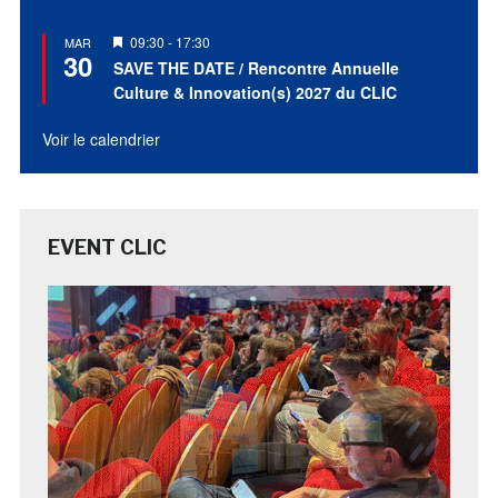
Mis
09:30
-
17:30
MAR
30
en
SAVE THE DATE / Rencontre Annuelle
avant
Culture & Innovation(s) 2027 du CLIC
Voir le calendrier
EVENT CLIC