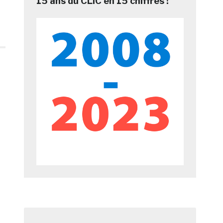
15 ans du CLIC en 15 chiffres !