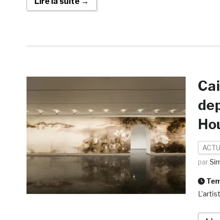
Lire la suite →
Cai
dep
Ho
ACTU
par
Si
Temp
L’arti