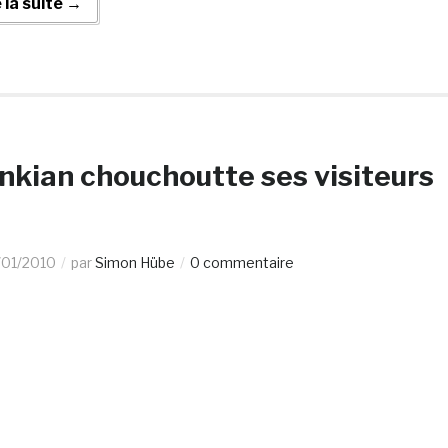
e la suite →
nkian chouchoutte ses visiteurs
/01/2010
par
Simon Hübe
0 commentaire