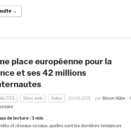
 suite →
e place européenne pour la
nce et ses 42 millions
nternautes
ALITÉS
Sites web
Vidéo
20/06/2011
par
Simon Hübe
ntaire
s de lecture :
3
min
vidéo et réseaux sociaux, quelles sont les dernières tendances