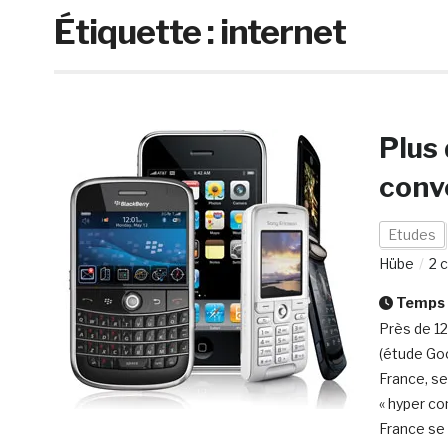
Étiquette :
internet
Plus 
conv
Etudes
Hübe
2 
Temps d
Près de 12
(étude Go
France, s
« hyper co
France se 