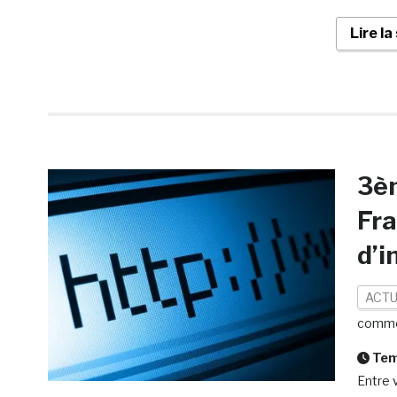
Lire la
3èm
Fra
d’i
ACTU
comme
Temp
Entre 