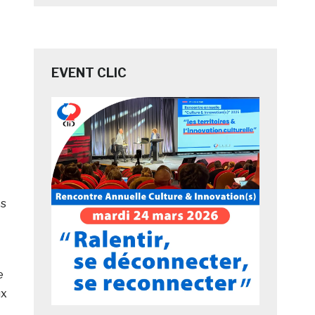
EVENT CLIC
es
e
ux