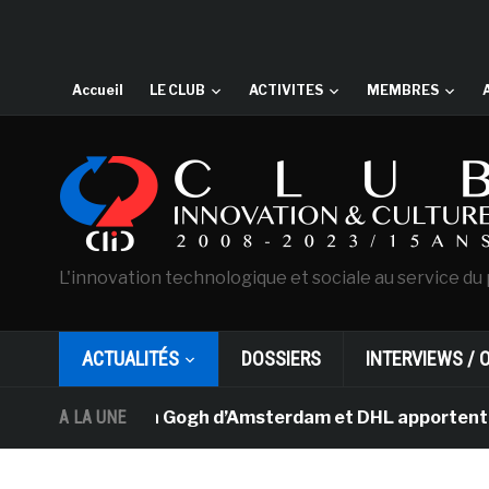
Accueil
LE CLUB
ACTIVITES
MEMBRES
L'innovation technologique et sociale au service du 
ACTUALITÉS
DOSSIERS
INTERVIEWS / 
musée Van Gogh d’Amsterdam et DHL apportent l’art dans 
A LA UNE