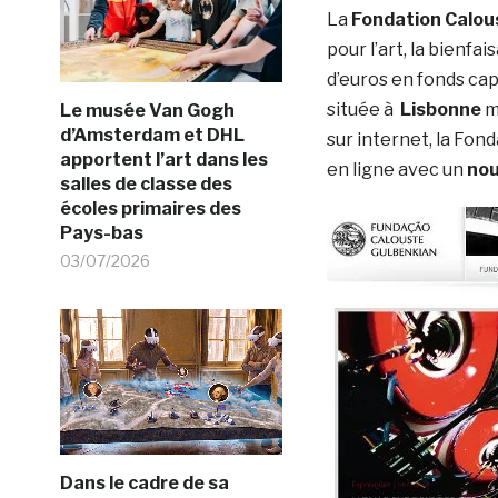
La
Fondation Calou
pour l’art, la bienfa
d’euros en fonds cap
située à
Lisbonne
m
Le musée Van Gogh
d’Amsterdam et DHL
sur internet, la Fon
apportent l’art dans les
en ligne avec un
nou
salles de classe des
écoles primaires des
Pays-bas
03/07/2026
Dans le cadre de sa