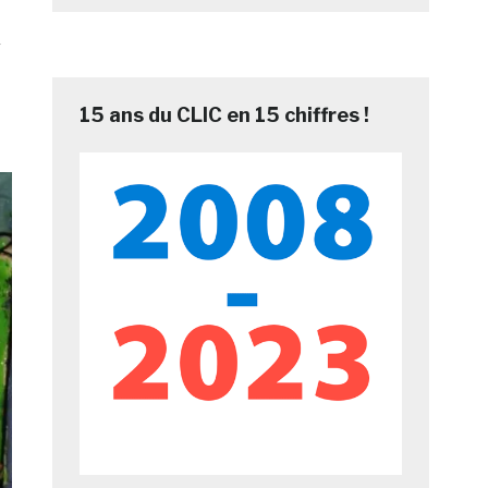
r
15 ans du CLIC en 15 chiffres !