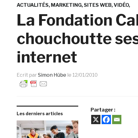
ACTUALITÉS
MARKETING
SITES WEB
VIDÉO
La Fondation Ca
chouchoutte ses 
internet
Ecrit par
Simon Hübe
le
12/01/2010
Partager :
Les derniers articles