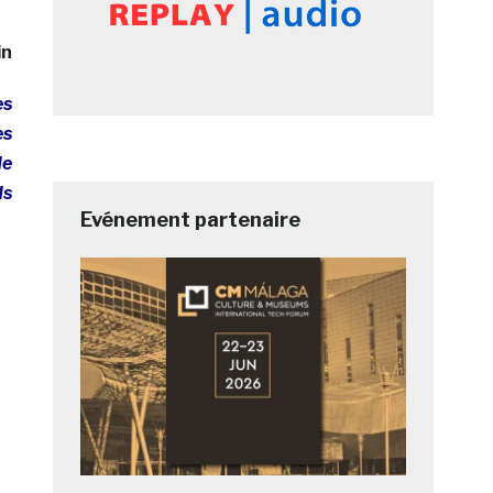
in
es
es
de
ds
Evénement partenaire