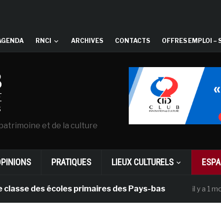
AGENDA
RNCI
ARCHIVES
CONTACTS
OFFRES EMPLOI – 
patrimoine et de la culture
OPINIONS
PRATIQUES
LIEUX CULTURELS
ESPA
 des écoles primaires des Pays-bas
Dans
il y a 1 mois