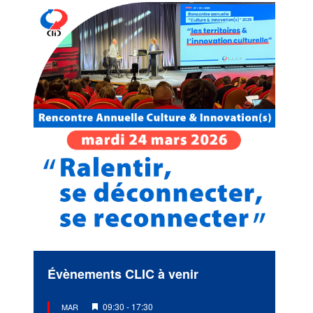
Évènements CLIC à venir
Mis
09:30
-
17:30
MAR