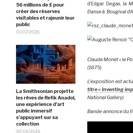
d’Edgar Degas,
la M
56 millions de £ pour
créer des réserves
Danse à Bougival
d’
visitables et rajeunir leur
public
01/07/2026
Claude Monet « le Pon
(1875)
L’exposition est ac
titre « Inventing im
La Smithsonian projette
National Gallery)
les rêves de Refik Anadol,
une expérience d’art
public immersif
Bande-annonce du fi
s’appuyant sur sa
collection
30/06/2026