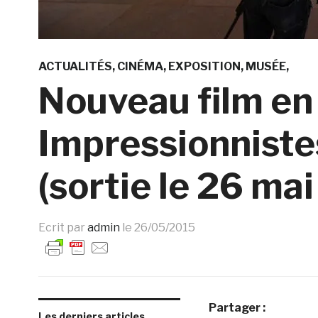
ACTUALITÉS
CINÉMA
EXPOSITION
MUSÉE
Nouveau film en 
Impressionnistes
(sortie le 26 ma
Ecrit par
admin
le
26/05/2015
Partager :
Les derniers articles