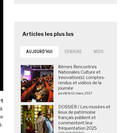
AUJOURD’HUI
SEMAINE
MOIS
8èmes Rencontres
Nationales Culture et
Innovation(s): comptes-
rendus et vidéos de la
journée
posté le 12 mars 2017
rt
DOSSIER / Les musées et
 à
lieux de patrimoine
de
français publient et
commentent leur
N-
fréquentation 2025