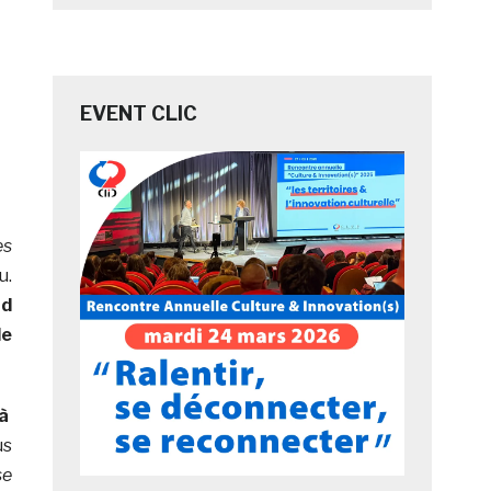
EVENT CLIC
es
u.
nd
de
 à
us
se