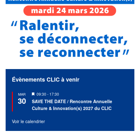
Évènements CLIC à venir
Mis
09:30
-
17:30
MAR
30
en
SAVE THE DATE / Rencontre Annuelle
avant
Culture & Innovation(s) 2027 du CLIC
Voir le calendrier