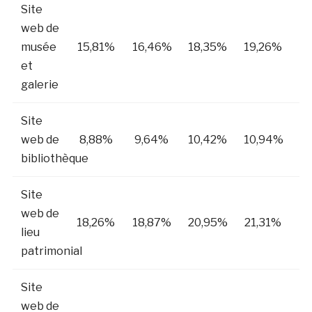
Site
web de
musée
15,81%
16,46%
18,35%
19,26%
2
et
galerie
Site
web de
8,88%
9,64%
10,42%
10,94%
1
bibliothèque
Site
web de
18,26%
18,87%
20,95%
21,31%
2
lieu
patrimonial
Site
web de