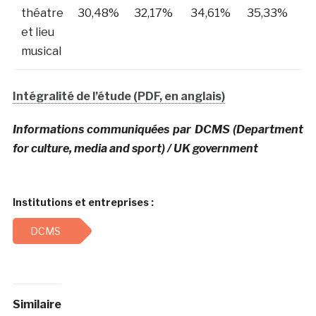
théatre
30,48%
32,17%
34,61%
35,33%
4
et lieu
musical
Intégralité de l’étude (PDF, en anglais)
Informations communiquées par DCMS (Department
for culture, media and sport) / UK government
Institutions et entreprises :
DCMS
Similaire