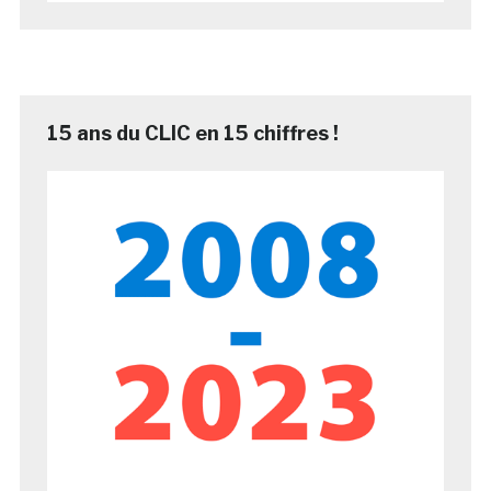
15 ans du CLIC en 15 chiffres !