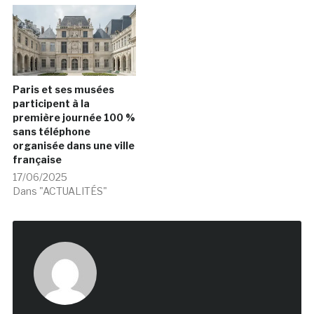
numériques et de partage
de contenus des
institutions culturelles en
France", à laquelle le CLIC
France est associé.
L'Agence Phare, agence
d'étude en sciences…
Paris et ses musées
participent à la
première journée 100 %
sans téléphone
organisée dans une ville
française
17/06/2025
Dans "ACTUALITÉS"