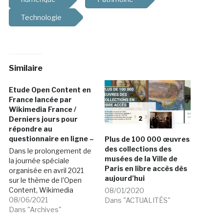
Technologie
Similaire
Etude Open Content en
France lancée par
Wikimedia France /
Derniers jours pour
répondre au
questionnaire en ligne –
Plus de 100 000 œuvres
des collections des
Dans le prolongement de
musées de la Ville de
la journée spéciale
Paris en libre accès dès
organisée en avril 2021
aujourd’hui
sur le thème de l'Open
Content, Wikimedia
08/01/2020
France a lancé une étude
08/06/2021
Dans "ACTUALITÉS"
sur "les pratiques
Dans "Archives"