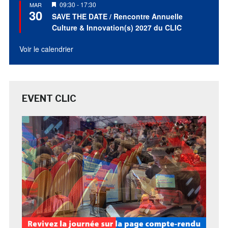
Mis
09:30
-
17:30
MAR
30
en
SAVE THE DATE / Rencontre Annuelle
avant
Culture & Innovation(s) 2027 du CLIC
Voir le calendrier
EVENT CLIC