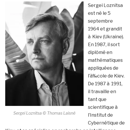
Sergei Loznitsa
est né le 5
septembre
1964 et grandit
à Kiev (Ukraine).
En 1987, il sort
diplômé en
mathématiques
appliquées de
l’à‰cole de Kiev.
De 1987 à 1991,
il travaille en
tant que
scientifique à
Sergei Loznitsa © Thomas Laisné
l’Institut de
Cybernétique de