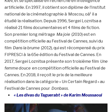
Kiev, et se spécialise en recherche en intelligence
artificielle. En 1997, il obtient son diplôme de l’Institut
national de la cinématographie à Moscou, oà¹ il a
étudié la réalisation. Depuis 1996, Sergei Loznitsa a
réalisé 21 films documentaires et 4 films de fiction.
Son premier long métrage
Ma joie
(2010) est en
compétition officielle au Festival de Cannes, suivi du
film
Dans la brume
(2012), qui est récompensé du prix
FIPRESCI à la 65e édition du Festival de Cannes. En
2017, Sergei Loznitsa présente son troisième film
Une
femme douce
en compétition officielle au Festival de
Cannes. En 2018, il reçoit le prix de la meilleure
réalisation dans la catégorie « Un Certain Regard » au
Festival de Cannes pour
Donbass
.
« Les divas du Taguerabt » de Karim Moussaoui