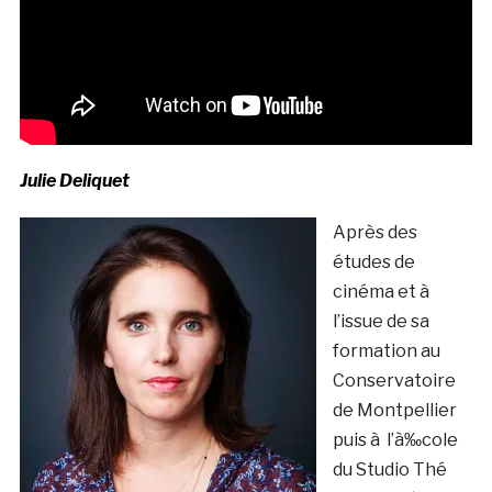
Julie Deliquet
Après des
études de
cinéma et à
l’issue de sa
formation au
Conservatoire
de Montpellier
puis à l’à‰cole
du Studio Thé