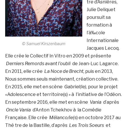
tre d’Asnières,
Julie Deliquet
poursuit sa
formation à
l’à‰cole
Internationale
© Samuel Kirszenbaum
Jacques Lecoq.
Elle crée le Collectif ln Vitro en 2009 et présente
Derniers Remords avant l’oubli
de Jean-Luc Lagarce.
En 2011, elle crée
La Noce de Brecht
, puis en 2013,
Nous sommes seuls maintenant, création collective.
En 2015, elle met en scène
Gabriel(le)
, pour le projet
«Adolescence et territoire(s) » à l’initiative de l’Odéon.
En septembre 2016, elle met en scène
Vania
d’après
Oncle Vania
d’Anton Tchekhov à la Comédie
Française. Elle crée
Mélanco/ie(s
) en octobre 2017 au
Thé tre de la Bastille, d’après
Les Trois Soeurs
et