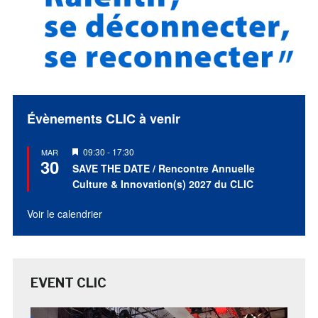
Évènements CLIC à venir
Mis
09:30
-
17:30
MAR
30
en
SAVE THE DATE / Rencontre Annuelle
avant
Culture & Innovation(s) 2027 du CLIC
Voir le calendrier
EVENT CLIC