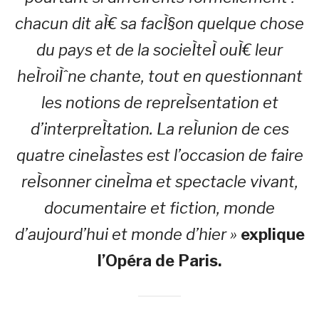
chacun dit aÌ€ sa facÌ§on quelque chose
du pays et de la socieÌteÌ ouÌ€ leur
heÌroiÌˆne chante, tout en questionnant
les notions de repreÌsentation et
d’interpreÌtation. La reÌunion de ces
quatre cineÌastes est l’occasion de faire
reÌsonner cineÌma et spectacle vivant,
documentaire et fiction, monde
d’aujourd’hui et monde d’hier »
explique
l’Opéra de Paris.