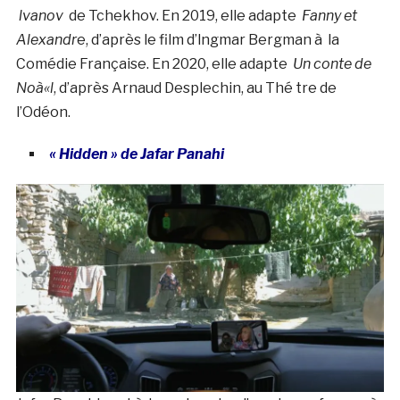
lvanov
de Tchekhov. En 2019, elle adapte
Fanny et
Alexandr
e, d’après le film d’lngmar Bergman à la
Comédie Française. En 2020, elle adapte
Un conte de
Noà«l
, d’après Arnaud Desplechin, au Thé tre de
l’Odéon.
« Hidden » de Jafar Panahi