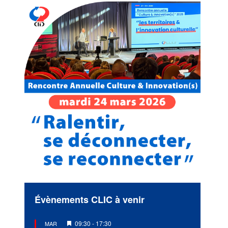
Évènements CLIC à venir
Mis
09:30
-
17:30
MAR