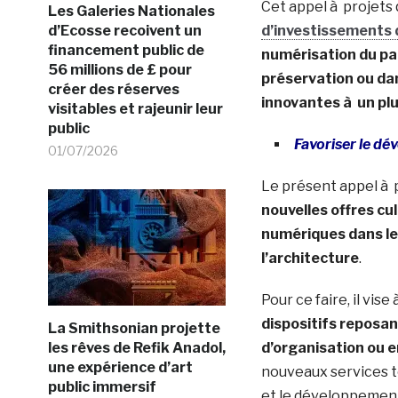
Cet appel à projets q
Les Galeries Nationales
d’Ecosse recoivent un
d’investissements d
financement public de
numérisation du pat
56 millions de £ pour
préservation ou dan
créer des réserves
innovantes à un plus
visitables et rajeunir leur
public
Favoriser le dé
01/07/2026
Le présent appel à p
nouvelles offres cu
numériques dans les
l’architecture
.
Pour ce faire, il vise
dispositifs reposan
La Smithsonian projette
les rêves de Refik Anadol,
d’organisation ou 
une expérience d’art
nouveaux services t
public immersif
et le développement 