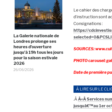
Le cahier des charges
d’instruction sont ac
Consignations :
https://cdcinvesti
La Galerie nationale de
selected=0&PCSL
Londres prolonge ses
heures d’ouverture
SOURCES: www.cultu
jusqu’à 19h tous les jours
pour la saison estivale
PHOTO carousel: gal
2026
26/06/2026
Date de première pu
À LIRE SUR LE CLI
.Â
Â«Â Services nu
jusquâ€™au 1er oc