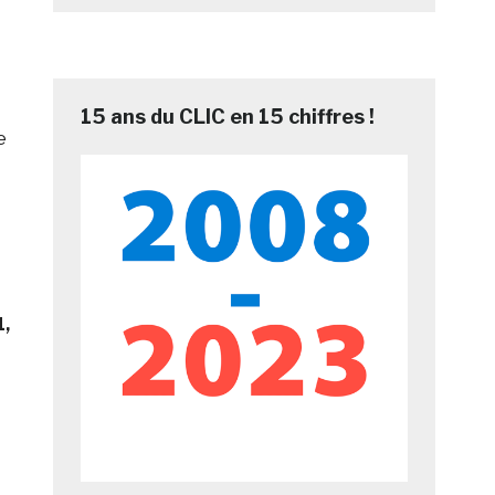
15 ans du CLIC en 15 chiffres !
e
1,