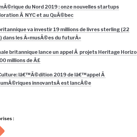
Ã©rique du Nord 2019 : onze nouvelles startups
loration Ã NYC et au QuÃ©bec
tannique va investir 19 millions de livres sterling (22
) dans les Â«musÃ©es du futurÂ»
ale britannique lance un appel Ã projets Heritage Horiz
0 millions de Â£
 Culture: lâ€™Ã©dition 2019 de lâ€™appel Ã
 numÃ©riques innovantsÂ est lancÃ©e
rises :