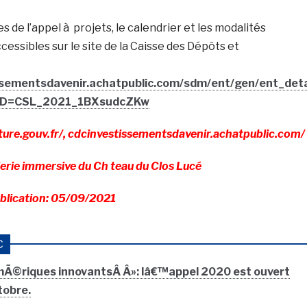
 de l’appel à projets, le calendrier et les modalités
cessibles sur le site de la Caisse des Dépôts et
ssementsdavenir.achatpublic.com/sdm/ent/gen/ent_deta
ID=CSL_2021_1BXsudcZKw
re.gouv.fr/, cdcinvestissementsdavenir.achatpublic.com/
erie immersive du Ch teau du Clos Lucé
blication: 05/09/2021
C
mÃ©riques innovantsÂ Â»: lâ€™appel 2020 est ouvert
tobre.