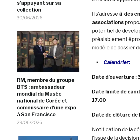
s’appuyant sur sa
collection
Il s’adresse
à des en
30/06/2026
associations
propos
potentiel de dévelo
préalablement éprou
modèle de dossier d
Calendrier:
Date d’ouverture :
RM, membre du groupe
BTS : ambassadeur
Date limite de cand
mondial du Musée
17.00
national de Corée et
commissaire d’une expo
à San Francisco
Date de clôture de 
29/06/2026
Notification de la d
l’issue de la décisio