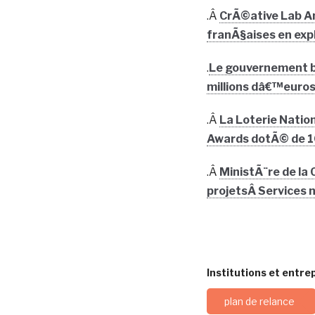
.Â
CrÃ©ative Lab Am
franÃ§aises en exp
.
Le gouvernement bri
millions dâ€™euros
.Â
La Loterie Nation
Awards dotÃ© de 10
.Â
MinistÃ¨re de la
projetsÂ Services
Institutions et entrep
plan de relance