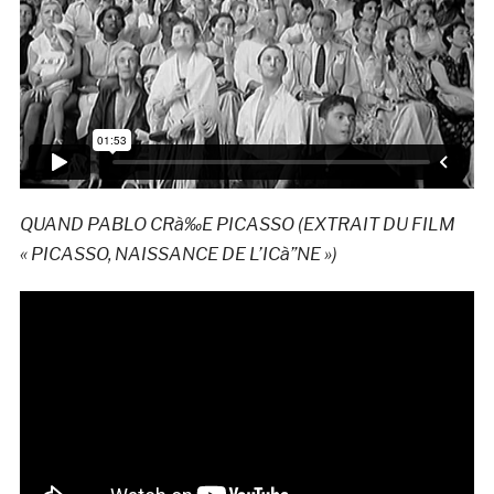
QUAND PABLO CRà‰E PICASSO (EXTRAIT DU FILM
« PICASSO, NAISSANCE DE L’ICà”NE »)