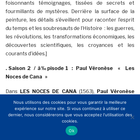
foisonnants témoignages, tissées de secrets et
fourmillants de mystères. Derrière la surface de la
peinture, les détails s’éveillent pour raconter l’esprit
du temps et les soubresauts de l’Histoire : les guerres,
les révolutions, les transformations économiques, les
découvertes scientifiques, les croyances et les
courants d’idées.]
. Saison 2 / à‰pisode 1 : Paul Véronèse « Les
Noces de Cana »
Dans
LES NOCES DE CANA
(1563),
Paul Véronèse
transpose le récit biblique du premier miracle du
Nous utilisons des cookies pour vous garantir la meilleure
Christ sur la scène d’un fastueux banquet vénitien. Il
expérience sur notre site. Si vous continuez à utiliser ce
dernier, nous considérerons que vous acceptez l'utilisation des
glorifie sa cité millénaire, festive et débridée.
cookies.
Ok
. Saison 2 / à‰pisode 2 : Jean Fouquet : « Le
Martyr de Sainte Apolline »