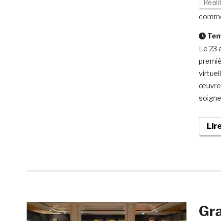
Réali
comme
Temp
Le 23 a
premiè
virtuel
œuvres
soigne
Lir
Gra