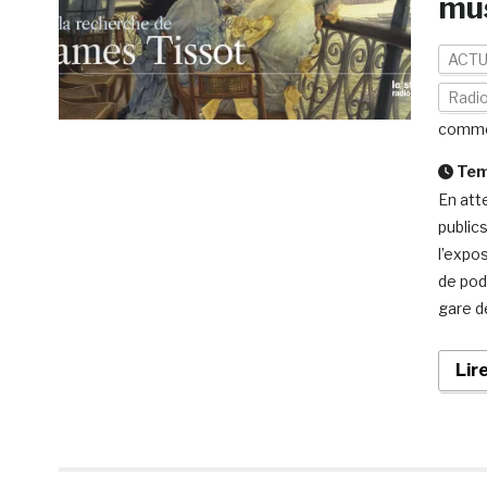
mus
ACTU
Radi
comme
Temp
En att
public
l’expo
de pod
gare d
Lir