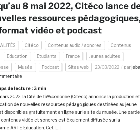
qu’au 8 mai 2022, Citéco lance d
velles ressources pédagogiques
format vidéo et podcast
ALITÉS
Citéco
Contenus audio / sonores
Contenus
Education
Etudiants
France
Jeunes adultes
esse
Musée
Podcast
Sites web
23/03/2022
par
jeb
mmentaire
s de lecture :
3
min
mars 2022, la Cité de l’à‰conomie (Citéco) annonce la production et
lication de nouvelles ressources pédagogiques destinées au jeune
 et disponibles gratuitement en ligne sur le site du musée. Une partie
 contenus vidéo et sonores est également diffusée sur la
orme ARTE Education. Cet […]