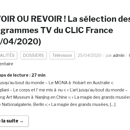
OIR OU REVOIR ! La sélection de
ogrammes TV du CLIC France
5/04/2020)
ALITÉS
DOSSIERS
Télévision
25/04/2020
par
admin
ntaire
s de lecture :
27
min
t jusqu’au bout du monde – Le MONA à Hobart en Australie »;
liani – Le corps et l’ me mis à nu »; « L’art jusqu’au bout du monde –
ang Art Museum à Nanjing en Chine »; « La magie des grands musée
e Nationalgalerie, Berlin »; « La magie des grands musées, […]
e la suite →