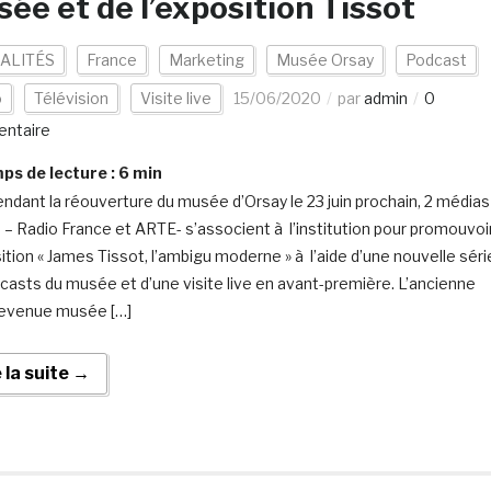
ée et de l’exposition Tissot
ALITÉS
France
Marketing
Musée Orsay
Podcast
o
Télévision
Visite live
15/06/2020
par
admin
0
ntaire
s de lecture :
6
min
endant la réouverture du musée d’Orsay le 23 juin prochain, 2 médias
s – Radio France et ARTE- s’associent à l’institution pour promouvoi
sition « James Tissot, l’ambigu moderne » à l’aide d’une nouvelle séri
casts du musée et d’une visite live en avant-première. L’ancienne
evenue musée […]
e la suite →