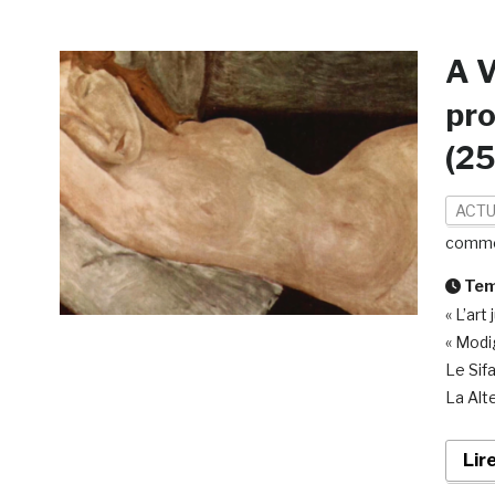
A V
pr
(2
ACTU
comme
Temp
« L’ar
« Modig
Le Sif
La Alt
Lir