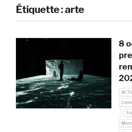
Étiquette :
arte
8 o
pre
rem
20
ACTU
Cent
Fr
Mon