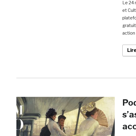
Le 24 
et Cult
platef
gratui
action
Lir
Pod
s’a
acc