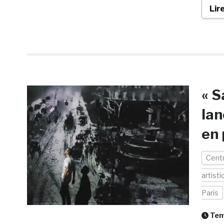
Lir
« S
lan
en 
Cent
artisti
Paris
Temp