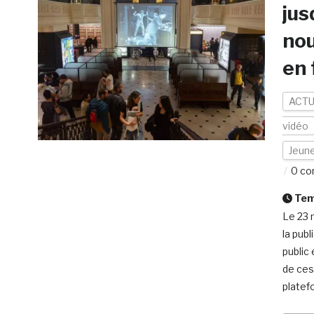
jus
nou
en 
ACTU
vidéo
Jeun
0 co
Temp
Le 23 
la pub
public
de ces
platef