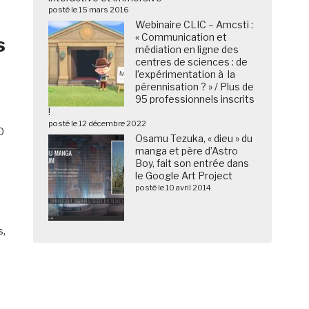
posté le 15 mars 2016
Webinaire CLIC – Amcsti :
« Communication et
s
médiation en ligne des
centres de sciences : de
l’expérimentation à la
pérennisation ? » / Plus de
95 professionnels inscrits
!
posté le 12 décembre 2022
0
Osamu Tezuka, « dieu » du
manga et père d’Astro
Boy, fait son entrée dans
le Google Art Project
posté le 10 avril 2014
s,