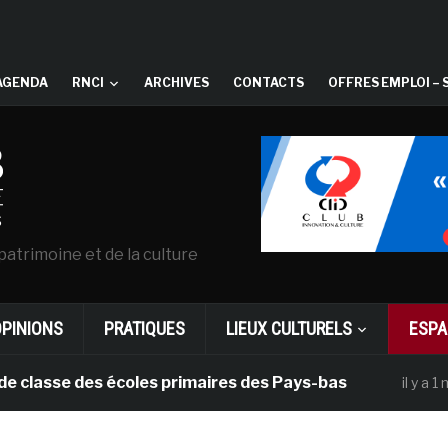
AGENDA
RNCI
ARCHIVES
CONTACTS
OFFRES EMPLOI – 
patrimoine et de la culture
OPINIONS
PRATIQUES
LIEUX CULTURELS
ESPA
se des écoles primaires des Pays-bas
Dan
il y a 1 mois