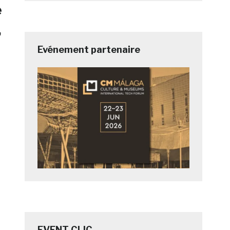
e
,
Evénement partenaire
a
EVENT CLIC