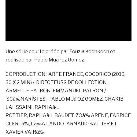
Une série courte créée par Fouzia Kechkech et
réalisée par Pablo Muà±oz Gomez
COPRODUCTION : ARTE FRANCE, COCORICO (2019,
30 X 2 MIN) / DIRECTEURS DE COLLECTION :
ARMELLE PATRON, EMMANUEL PATRON /
SCà‰NARISTES : PABLO MUà‘OZ GOMEZ, CHAKIB
LAHSSAINI, RAPHAà‹L
POTTIER, RAPHAà‹L BAUDET, ZOà‰ ARENE, FABRICE
CLERTà‰, Là‰A LANDO, ARNAUD GAUTIER ET
XAVIER VAIRà‰.