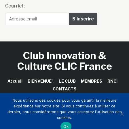
Courriel :
Club Innovation &
Culture CLIC France
Accueil
BIENVENUE !
LE CLUB
MEMBRES
RNCI
CONTACTS
Nous utilisons des cookies pour vous garantir la meilleure
expérience sur notre site. Si vous continuez à utiliser ce
dernier, nous considérerons que vous acceptez l'utilisation des
Copyright © 2026 Club Innovation & Culture CLIC France /
cookies.
Sinapses Conseils
Ok