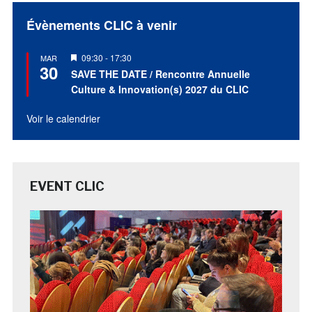
Évènements CLIC à venir
Mis
09:30
-
17:30
MAR
30
en
SAVE THE DATE / Rencontre Annuelle
avant
Culture & Innovation(s) 2027 du CLIC
Voir le calendrier
EVENT CLIC