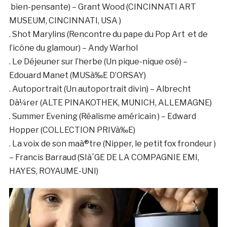
bien-pensante) – Grant Wood (CINCINNATI ART
MUSEUM, CINCINNATI, USA )
. Shot Marylins (Rencontre du pape du Pop Art et de
l’icône du glamour) – Andy Warhol
. Le Déjeuner sur l’herbe (Un pique-nique osé) –
Edouard Manet (MUSà‰E D’ORSAY)
. Autoportrait (Un autoportrait divin) – Albrecht
Dà¼rer (ALTE PINAKOTHEK, MUNICH, ALLEMAGNE)
. Summer Evening (Réalisme américain ) – Edward
Hopper (COLLECTION PRIVà‰E)
. La voix de son maà®tre (Nipper, le petit fox frondeur )
– Francis Barraud (SIàˆGE DE LA COMPAGNIE EMI,
HAYES, ROYAUME-UNI)