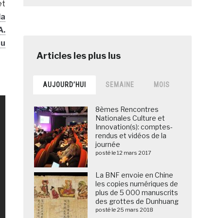
et
la
A.
au
AUJOURD’HUI
SEMAINE
MOIS
8èmes Rencontres
Nationales Culture et
Innovation(s): comptes-
rendus et vidéos de la
journée
posté le 12 mars 2017
La BNF envoie en Chine
les copies numériques de
plus de 5 000 manuscrits
des grottes de Dunhuang
posté le 25 mars 2018