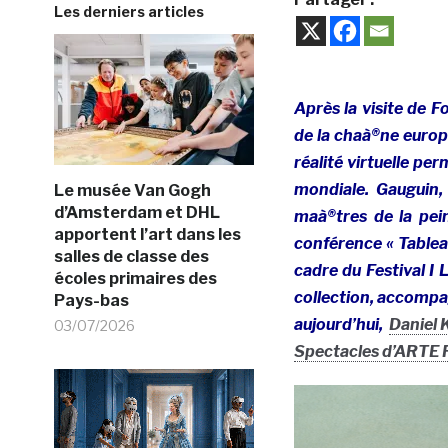
Les derniers articles
Après la visite de F
de la chaà®ne euro
réalité virtuelle pe
mondiale. Gauguin,
Le musée Van Gogh
d’Amsterdam et DHL
maà®tres de la pein
apportent l’art dans les
conférence
«
Tablea
salles de classe des
cadre du Festival 
écoles primaires des
collection, accompag
Pays-bas
aujourd’hui,
Daniel 
03/07/2026
Spectacles d’ARTE F