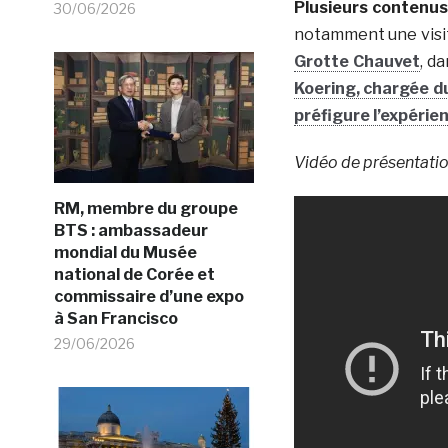
Plusieurs contenus
30/06/2026
notamment une visit
Grotte Chauvet
, d
Koering, chargée d
préfigure l’expérie
Vidéo de présentati
RM, membre du groupe
BTS : ambassadeur
mondial du Musée
national de Corée et
commissaire d’une expo
à San Francisco
29/06/2026