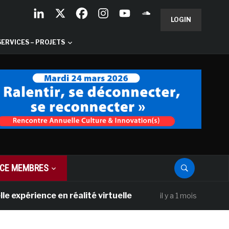
LOGIN
SERVICES – PROJETS
CE MEMBRES
nce en réalité virtuelle
Les Galeries Nat
il y a 1 mois