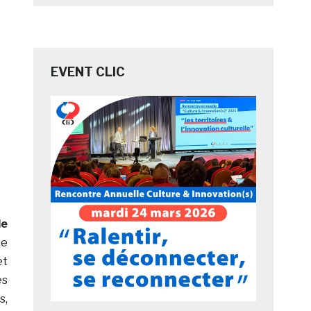
EVENT CLIC
de
te
t
es
s,