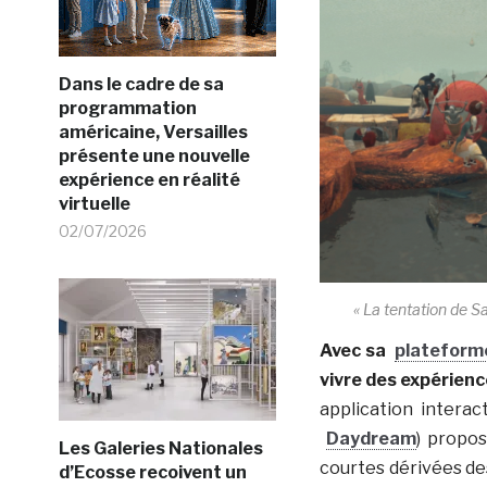
Dans le cadre de sa
programmation
américaine, Versailles
présente une nouvelle
expérience en réalité
virtuelle
02/07/2026
« La tentation de S
Avec sa
platefor
vivre des expérience
application intera
Daydream
) propo
Les Galeries Nationales
courtes dérivées d
d’Ecosse recoivent un