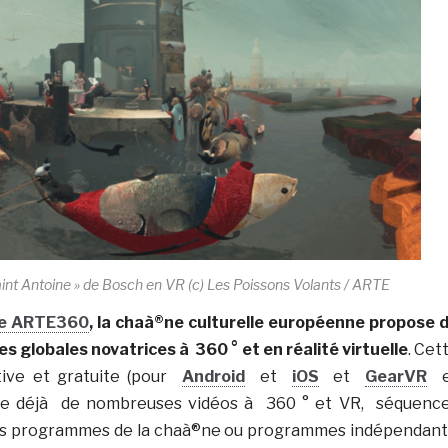
aint Antoine » de Bosch en VR (c) Les Poissons Volants / ARTE
me ARTE360
, la chaà®ne culturelle européenne propose 
s globales novatrices à 360 ° et en réalité virtuelle
. Cet
ctive et gratuite (pour
Android
et
iOS
et
GearVR
e
se déjà de nombreuses vidéos à 360 ° et VR, séquenc
es programmes de la chaà®ne ou programmes indépendant