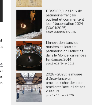
DOSSIER / Les lieux de
patrimoine français
publient et commentent
leur fréquentation 2024
(30/01/2025)
posté le 30 janvier 2025
nt
L’innovation dans les
fs
musées et lieux de
patrimoine en France et
dans le Monde: cahier des
tendances 2014
posté le 13 février 2015
de
vi
2026 – 2028 : le musée
e
,
d’Orsay lance un
ambitieux chantier pour
in
améliorer l’accueil de ses
visiteurs
posté le 10 mars 2026