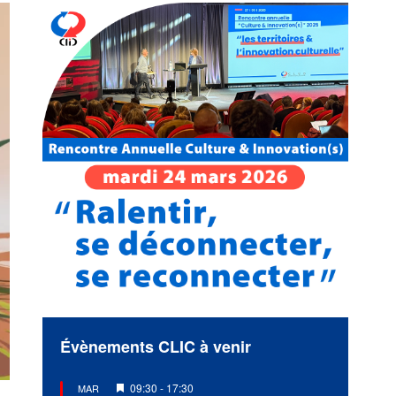
Évènements CLIC à venir
Mis
09:30
-
17:30
MAR