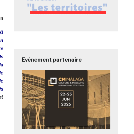
in
60
en
re
ds
Evénement partenaire
la
le
le
ès
et