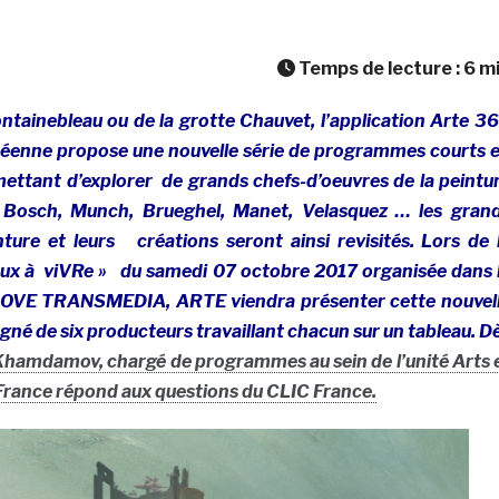
Temps de lecture :
6
m
ontainebleau ou de la grotte Chauvet, l’application Arte 3
péenne propose une nouvelle série de programmes courts 
rmettant d’explorer de grands chefs-d’oeuvres de la peintu
 Bosch, Munch, Brueghel, Manet, Velasquez … les gran
ture et leurs créations seront ainsi revisités. Lors de 
ux à viVRe » du samedi 07 octobre 2017 organisée dans 
I LOVE TRANSMEDIA, ARTE viendra présenter cette nouvel
né de six producteurs travaillant chacun sur un tableau. D
Khamdamov, chargé de programmes au sein de l’unité Arts 
rance répond aux questions du CLIC France.