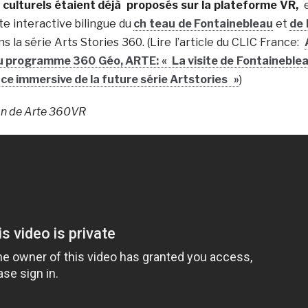
 culturels étaient déjà proposés sur la plateforme VR,
e interactive bilingue du
ch teau de Fontainebleau
et
de 
ans la série Arts Stories 360. (Lire l’article du CLIC France:
u programme 360 Géo, ARTE: « La visite de Fontaineble
nce immersive de la future série Artstories »
)
on de Arte 360VR