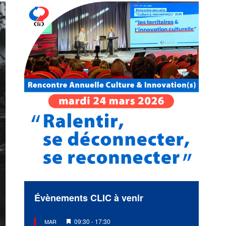
Évènements CLIC à venir
Mis
09:30
-
17:30
MAR