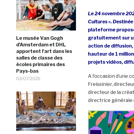
Le 24 novembre 2020,
Cultures ». Destinée 
plateforme propose
gratuitement sur u
Le musée Van Gogh
d’Amsterdam et DHL
action de diffusion
apportent l’art dans les
hauteur de 1 millio
salles de classe des
projets vidéos, diff
écoles primaires des
Pays-bas
A l’occasion d’une c
03/07/2026
Freissinier, direct
directeur de la créat
directrice générale 