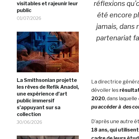
réflexions qu’
visitables et rajeunir leur
public
été encore pl
01/07/2026
jamais, dans 
partenariat f
La Smithsonian projette
La directrice génér
les rêves de Refik Anadol,
dévoiler les
résulta
une expérience d’art
2020
, dans laquelle
public immersif
pu accéder à des con
s’appuyant sur sa
collection
D’après une autre é
30/06/2026
18 ans, qui utilisen
cadre de leurs étu