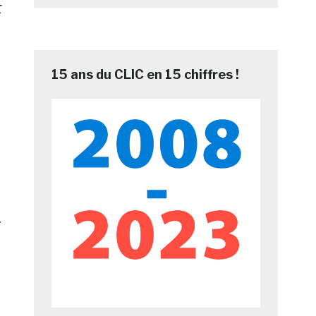
t
15 ans du CLIC en 15 chiffres !
r