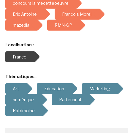
concours jaimecetteoeuvre
Eric Antoine
Francois Morel
mazedia
RMN-GP
Localisation :
France
Thématiques :
Art
Education
Marketing
numérique
Partenariat
Patrimoine