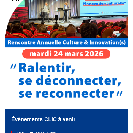
Évènements CLIC à venir
Mis
09:30
-
17:30