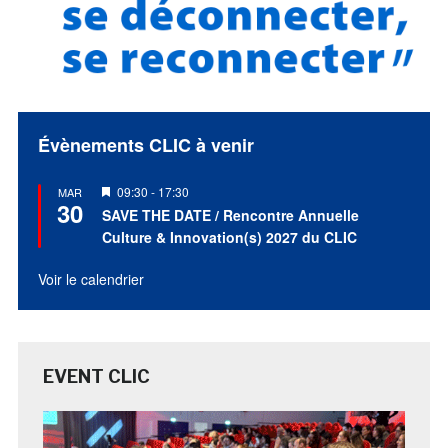
Évènements CLIC à venir
Mis
09:30
-
17:30
MAR
30
en
SAVE THE DATE / Rencontre Annuelle
avant
Culture & Innovation(s) 2027 du CLIC
Voir le calendrier
EVENT CLIC