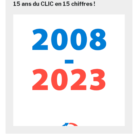
15 ans du CLIC en 15 chiffres !