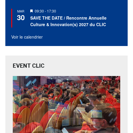
Mis
09:30
-
17:30
MAR
30
en
SAVE THE DATE / Rencontre Annuelle
avant
Culture & Innovation(s) 2027 du CLIC
Voir le calendrier
EVENT CLIC