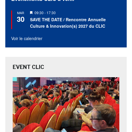
Mis
09:30
-
17:30
MAR
30
en
SAVE THE DATE / Rencontre Annuelle
avant
Culture & Innovation(s) 2027 du CLIC
Voir le calendrier
EVENT CLIC