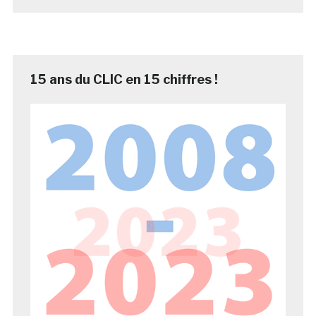
15 ans du CLIC en 15 chiffres !