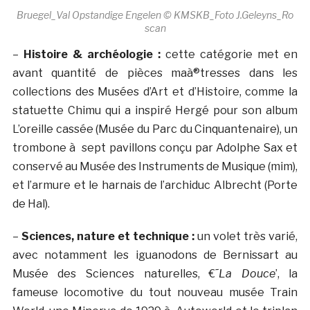
Bruegel_Val Opstandige Engelen © KMSKB_Foto J.Geleyns_Ro
scan
–
Histoire & archéologie
:
cette catégorie met en
avant quantité de pièces maà®tresses dans les
collections des Musées d’Art et d’Histoire, comme la
statuette Chimu qui a inspiré Hergé pour son album
L’oreille cassée (Musée du Parc du Cinquantenaire), un
trombone à sept pavillons conçu par Adolphe Sax et
conservé au Musée des Instruments de Musique (mim),
et l’armure et le harnais de l’archiduc Albrecht (Porte
de Hal).
–
Sciences, nature et technique :
un volet très varié,
avec notamment les iguanodons de Bernissart au
Musée des Sciences naturelles, €˜
La Douce
’, la
fameuse locomotive du tout nouveau musée Train