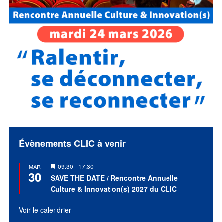
Évènements CLIC à venir
Mis
09:30
-
17:30
MAR
30
en
SAVE THE DATE / Rencontre Annuelle
avant
Culture & Innovation(s) 2027 du CLIC
Voir le calendrier