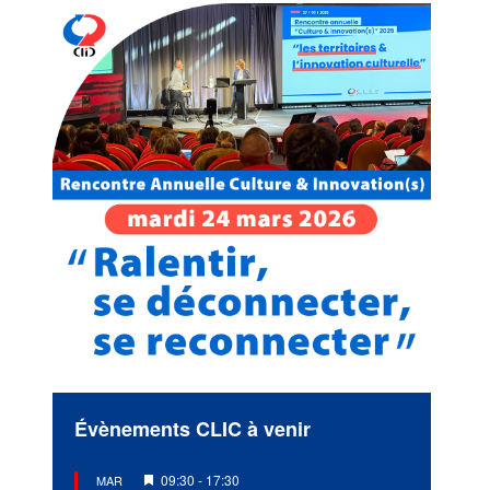
Évènements CLIC à venir
Mis
09:30
-
17:30
MAR