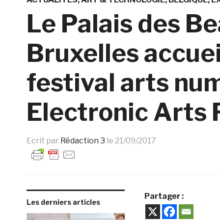
Le Palais des B
Bruxelles accuei
festival arts n
Electronic Arts 
Ecrit par
Rédaction 3
le
21/09/2017
Partager :
Les derniers articles