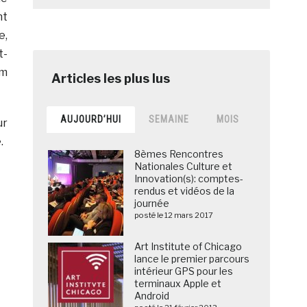
nt
e,
t-
am
AUJOURD’HUI
SEMAINE
MOIS
ur
.
8èmes Rencontres
Nationales Culture et
Innovation(s): comptes-
rendus et vidéos de la
journée
posté le 12 mars 2017
Art Institute of Chicago
lance le premier parcours
intérieur GPS pour les
terminaux Apple et
Android