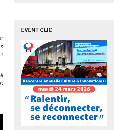
EVENT CLIC
ur
ux
on
né
et