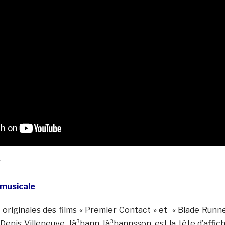
F
musicale
 originales des films « Premier Contact » et « Blade Runn
Denis Villeneuve, Jà³hann Jà³hannsson, est la tête d’affic