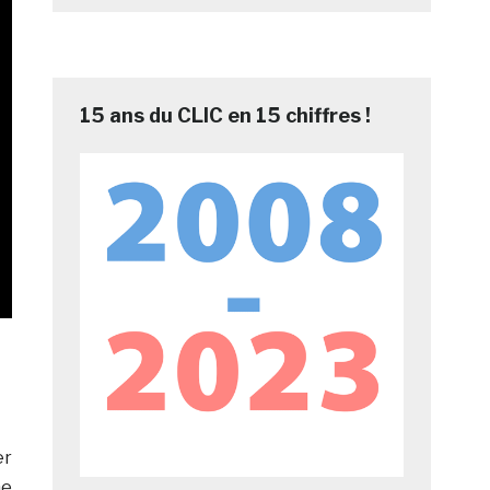
15 ans du CLIC en 15 chiffres !
er
he