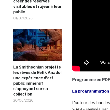
créer des réserves
visitables et rajeunir leur
public
01/07/2026
La Smithsonian projette
les rêves de Refik Anadol,
une expérience d’art
Programme en PD
public immersif
s’appuyant sur sa
La programmation 
collection
30/06/2026
L’auteur des bandes
2049 » réalisés par 