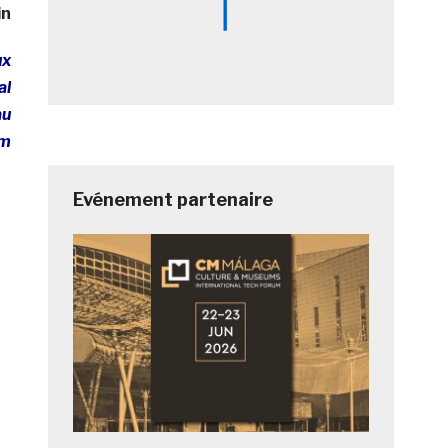
in
ux
al
au
om
Evénement partenaire