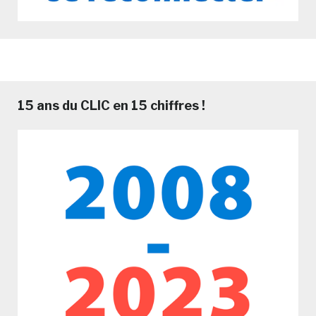
15 ans du CLIC en 15 chiffres !