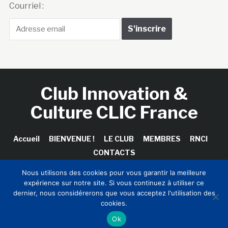
Courriel :
Club Innovation &
Culture CLIC France
Accueil
BIENVENUE !
LE CLUB
MEMBRES
RNCI
CONTACTS
Nous utilisons des cookies pour vous garantir la meilleure
expérience sur notre site. Si vous continuez à utiliser ce
dernier, nous considérerons que vous acceptez l'utilisation des
Copyright © 2026 Club Innovation & Culture CLIC France /
cookies.
Sinapses Conseils
Ok