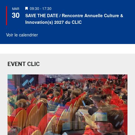
Mis
09:30
-
17:30
MAR
30
en
SAVE THE DATE / Rencontre Annuelle Culture &
avant
Innovation(s) 2027 du CLIC
Voir le calendrier
EVENT CLIC