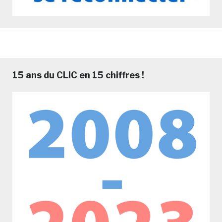
15 ans du CLIC en 15 chiffres !