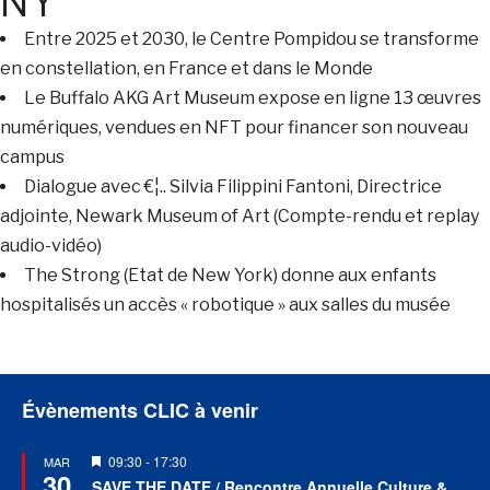
NY
Entre 2025 et 2030, le Centre Pompidou se transforme
en constellation, en France et dans le Monde
Le Buffalo AKG Art Museum expose en ligne 13 œuvres
numériques, vendues en NFT pour financer son nouveau
campus
Dialogue avec €¦.. Silvia Filippini Fantoni, Directrice
adjointe, Newark Museum of Art (Compte-rendu et replay
audio-vidéo)
The Strong (Etat de New York) donne aux enfants
hospitalisés un accès « robotique » aux salles du musée
Évènements CLIC à venir
Mis
09:30
-
17:30
MAR
30
en
SAVE THE DATE / Rencontre Annuelle Culture &