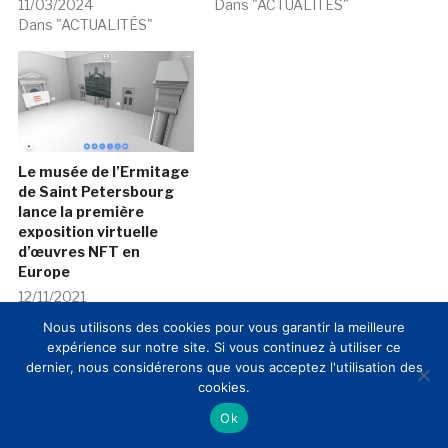
11/03/2024
Dans "ACTUALITÉS"
Dans "ACTUALITÉS"
Le musée de l’Ermitage
de Saint Petersbourg
lance la première
exposition virtuelle
d’œuvres NFT en
Europe
12/11/2021
Dans "Art numérique"
Nous utilisons des cookies pour vous garantir la meilleure
expérience sur notre site. Si vous continuez à utiliser ce
dernier, nous considérerons que vous acceptez l'utilisation des
cookies.
Ok