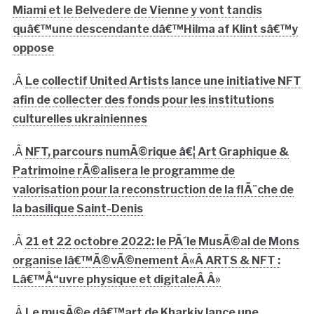
Miami et le Belvedere de Vienne y vont tandis
quâ€™une descendante dâ€™Hilma af Klint sâ€™y
oppose
.Â
Le collectif United Artists lance une initiative NFT
afin de collecter des fonds pour les institutions
culturelles ukrainiennes
.Â
NFT, parcours numÃ©rique â€¦ Art Graphique &
Patrimoine rÃ©alisera le programme de
valorisation pour la reconstruction de la flÃ¨che de
la basilique Saint-Denis
.Â
21 et 22 octobre 2022: le PÃ´le MusÃ©al de Mons
organise lâ€™Ã©vÃ©nement Â«Â ARTS & NFT :
Lâ€™Å“uvre physique et digitaleÂ Â»
.Â
Le musÃ©e dâ€™art de Kharkiv lance une