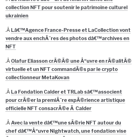
collection NFT pour soutenir le patrimoine culturel
ukrainien
.Â
Lâ€™Agence France-Presse et LaCollection vont
vendre aux enchÃ¨res des photos dâ€™archives en
NFT
.Â
Olafur Eliasson crÃ©Ã© une Å“uvre en rÃ©alitÃ©
virtuelle et un NFT commandÃ©s par le crypto
collectionneur MetaKovan
.Â
La Fondation Calder et TRLab sâ€™associent
pour crÃ©er la premiÃ¨re expÃ©rience artistique
officielle NFT consacrÃ©e Ã Calder
.Â
Avec la vente dâ€™une sÃ©rie NFT autour du
chef dâ€™Å“uvre Nightwatch, une fondation vise