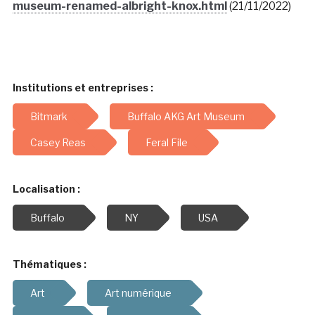
museum-renamed-albright-knox.html
(21/11/2022)
Institutions et entreprises :
Bitmark
Buffalo AKG Art Museum
Casey Reas
Feral File
Localisation :
Buffalo
NY
USA
Thématiques :
Art
Art numérique