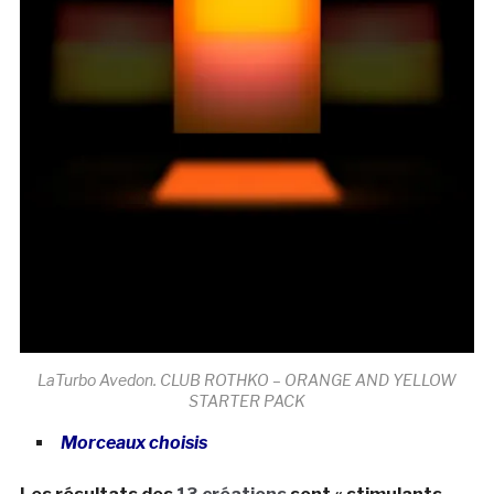
LaTurbo Avedon. CLUB ROTHKO – ORANGE AND YELLOW
STARTER PACK
Morceaux choisis