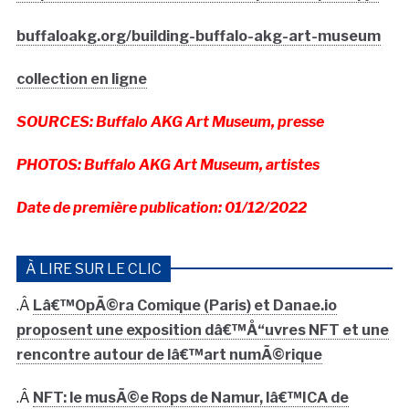
buffaloakg.org/building-buffalo-akg-art-museum
collection en ligne
SOURCES: Buffalo AKG Art Museum, presse
PHOTOS: Buffalo AKG Art Museum, artistes
Date de première publication: 01/12/2022
À LIRE SUR LE CLIC
.Â
Lâ€™OpÃ©ra Comique (Paris) et Danae.io
proposent une exposition dâ€™Å“uvres NFT et une
rencontre autour de lâ€™art numÃ©rique
.Â
NFT: le musÃ©e Rops de Namur, lâ€™ICA de