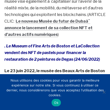
musée vise également à capitaliser sur l’avenir de la
réalité mixte, de la mobilité, du métaverse et d’autres
technologies qui exploitent les blockchains. (ARTICLE
CLIC:
Le nouveau Musée du futur de Dubaà¯
annonce le lancement de sa collection NFT et
d’autres actifs numériques
)
. Le Museum of Fine Arts de Boston et LaCollection
vendent des NFT de pastels pour financer la
restauration de 2 peintures de Degas (24/06/2022)
Le 23 juin 2022, le musée des Beaux Arts de Boston
(Museum of Fine Art MFA) a annoncé son
Nous utilisons des cookies pour vous garantir la meilleure
association à la plateforme française LaCollection
expérience sur notre site. Si vous continuez à utiliser ce
dernier, nous considérerons que vous acceptez l'utilisation des
pour frapper et commercialiser des NFT des
cookies.
pastels impressionnistes de Monet et d’autres
Ok
artistes.